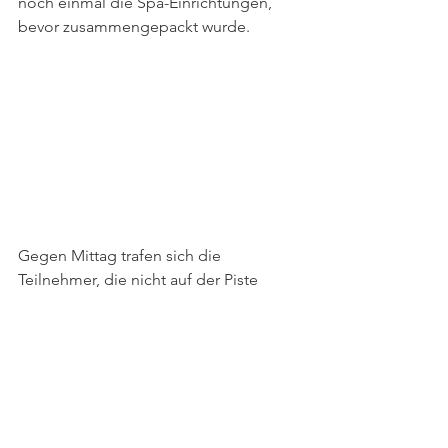
noch einmal die Spa-Einrichtungen, 
bevor zusammengepackt wurde.
Gegen Mittag trafen sich die 
Teilnehmer, die nicht auf der Piste 
waren, zur gemeinsamen Bergfahrt. Auf 
der Wolke 7 am Großarler Berg wurde 
die beeindruckende Winterkulisse 
genossen und der Moment mit 
Gruppenfotos festgehalten. Im 
Anschluss nutzte die Gruppe die 
Gelegenheit zum gemeinsamen 